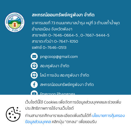
สหกรณ์ออมทรัพย์ครูพังงา จำกัด
อาคารเลขที่ 73 ถนนเทศบาลบำรุง หมู่ที่ 3 ตำบลถ้ำน้ำผุด
อำเภอเมือง จังหวัดพังงา
สาขาหลัก
0-7646-0664-5
,
0-7667-9444-5
สาขาตะกั่วป่า
0-7647-1050
แฟกซ์
0-7646-0513
pngcoop@gmail.com
สอ.ครูพังงา จำกัด
ไลน์ การเงิน สอ.ครูพังงา จำกัด
สหกรณ์ออมทรัพย์ครูพังงา จำกัด
Pngcoop Phangnga
เว็บไซต์นี้ใช้ Cookies เพื่อจัดการข้อมูลส่วนบุคคลและช่วยเพิ่ม
ประสิทธิภาพการใช้งานเว็บไซต์
Copyrights © 2025 All Rights Reserved by Phang-nga teacher's
ท่านสามารถศึกษารายละเอียดเพิ่มเติมได้ที่
นโยบายการคุ้มครอง
saving and credit cooperative, limited.
ข้อมูลส่วนบุคคล
คลิกปุ่ม "ตกลง" เพื่อยอมรับ