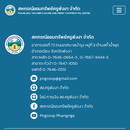
สหกรณ์ออมทรัพย์ครูพังงา จำกัด
PHANG NGA TEACHER'S SAVING AND CREDIT COOPERATIVE, LIMITED.
สหกรณ์ออมทรัพย์ครูพังงา จำกัด
อาคารเลขที่ 73 ถนนเทศบาลบำรุง หมู่ที่ 3 ตำบลถ้ำน้ำผุด
อำเภอเมือง จังหวัดพังงา
สาขาหลัก
0-7646-0664-5
,
0-7667-9444-5
สาขาตะกั่วป่า
0-7647-1050
แฟกซ์
0-7646-0513
pngcoop@gmail.com
สอ.ครูพังงา จำกัด
ไลน์ การเงิน สอ.ครูพังงา จำกัด
สหกรณ์ออมทรัพย์ครูพังงา จำกัด
Pngcoop Phangnga