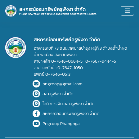
สหกรณ์ออมทรัพย์ครูพังงา จำกัด
PHANG NGA TEACHER'S SAVING AND CREDIT COOPERATIVE, LIMITED.
สหกรณ์ออมทรัพย์ครูพังงา จำกัด
อาคารเลขที่ 73 ถนนเทศบาลบำรุง หมู่ที่ 3 ตำบลถ้ำน้ำผุด
อำเภอเมือง จังหวัดพังงา
สาขาหลัก
0-7646-0664-5
,
0-7667-9444-5
สาขาตะกั่วป่า
0-7647-1050
แฟกซ์
0-7646-0513
pngcoop@gmail.com
สอ.ครูพังงา จำกัด
ไลน์ การเงิน สอ.ครูพังงา จำกัด
สหกรณ์ออมทรัพย์ครูพังงา จำกัด
Pngcoop Phangnga