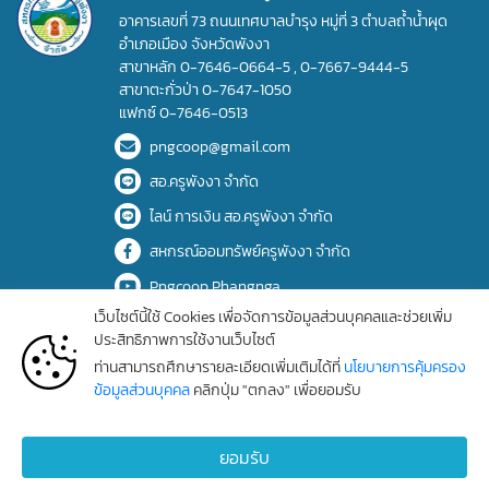
อาคารเลขที่ 73 ถนนเทศบาลบำรุง หมู่ที่ 3 ตำบลถ้ำน้ำผุด
อำเภอเมือง จังหวัดพังงา
สาขาหลัก
0-7646-0664-5
,
0-7667-9444-5
สาขาตะกั่วป่า
0-7647-1050
แฟกซ์
0-7646-0513
pngcoop@gmail.com
สอ.ครูพังงา จำกัด
ไลน์ การเงิน สอ.ครูพังงา จำกัด
สหกรณ์ออมทรัพย์ครูพังงา จำกัด
Pngcoop Phangnga
เว็บไซต์นี้ใช้ Cookies เพื่อจัดการข้อมูลส่วนบุคคลและช่วยเพิ่ม
ประสิทธิภาพการใช้งานเว็บไซต์
Copyrights © 2025 All Rights Reserved by Phang-nga teacher's
ท่านสามารถศึกษารายละเอียดเพิ่มเติมได้ที่
นโยบายการคุ้มครอง
saving and credit cooperative, limited.
ข้อมูลส่วนบุคคล
คลิกปุ่ม "ตกลง" เพื่อยอมรับ
สถิติการเข้าชมเว็บไซต์
นโยบายความเป็นส่วนตัว
ยอมรับ