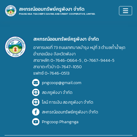
สหกรณ์ออมทรัพย์ครูพังงา จำกัด
PHANG NGA TEACHER'S SAVING AND CREDIT COOPERATIVE, LIMITED.
สหกรณ์ออมทรัพย์ครูพังงา จำกัด
อาคารเลขที่ 73 ถนนเทศบาลบำรุง หมู่ที่ 3 ตำบลถ้ำน้ำผุด
อำเภอเมือง จังหวัดพังงา
สาขาหลัก
0-7646-0664-5
,
0-7667-9444-5
สาขาตะกั่วป่า
0-7647-1050
แฟกซ์
0-7646-0513
pngcoop@gmail.com
สอ.ครูพังงา จำกัด
ไลน์ การเงิน สอ.ครูพังงา จำกัด
สหกรณ์ออมทรัพย์ครูพังงา จำกัด
Pngcoop Phangnga