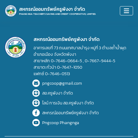
สหกรณ์ออมทรัพย์ครูพังงา จำกัด
PHANG NGA TEACHER'S SAVING AND CREDIT COOPERATIVE, LIMITED.
สหกรณ์ออมทรัพย์ครูพังงา จำกัด
อาคารเลขที่ 73 ถนนเทศบาลบำรุง หมู่ที่ 3 ตำบลถ้ำน้ำผุด
อำเภอเมือง จังหวัดพังงา
สาขาหลัก
0-7646-0664-5
,
0-7667-9444-5
สาขาตะกั่วป่า
0-7647-1050
แฟกซ์
0-7646-0513
pngcoop@gmail.com
สอ.ครูพังงา จำกัด
ไลน์ การเงิน สอ.ครูพังงา จำกัด
สหกรณ์ออมทรัพย์ครูพังงา จำกัด
Pngcoop Phangnga