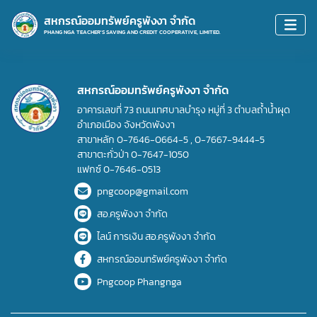
สหกรณ์ออมทรัพย์ครูพังงา จำกัด
PHANG NGA TEACHER'S SAVING AND CREDIT COOPERATIVE, LIMITED.
สหกรณ์ออมทรัพย์ครูพังงา จำกัด
อาคารเลขที่ 73 ถนนเทศบาลบำรุง หมู่ที่ 3 ตำบลถ้ำน้ำผุด
อำเภอเมือง จังหวัดพังงา
สาขาหลัก
0-7646-0664-5
,
0-7667-9444-5
สาขาตะกั่วป่า
0-7647-1050
แฟกซ์
0-7646-0513
pngcoop@gmail.com
สอ.ครูพังงา จำกัด
ไลน์ การเงิน สอ.ครูพังงา จำกัด
สหกรณ์ออมทรัพย์ครูพังงา จำกัด
Pngcoop Phangnga