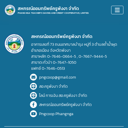
สหกรณ์ออมทรัพย์ครูพังงา จำกัด
PHANG NGA TEACHER'S SAVING AND CREDIT COOPERATIVE, LIMITED.
สหกรณ์ออมทรัพย์ครูพังงา จำกัด
อาคารเลขที่ 73 ถนนเทศบาลบำรุง หมู่ที่ 3 ตำบลถ้ำน้ำผุด
อำเภอเมือง จังหวัดพังงา
สาขาหลัก
0-7646-0664-5
,
0-7667-9444-5
สาขาตะกั่วป่า
0-7647-1050
แฟกซ์
0-7646-0513
pngcoop@gmail.com
สอ.ครูพังงา จำกัด
ไลน์ การเงิน สอ.ครูพังงา จำกัด
สหกรณ์ออมทรัพย์ครูพังงา จำกัด
Pngcoop Phangnga