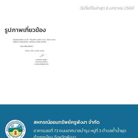
วันที่แก้ไขล่าสุด 6 มกราคม 2568
รูปภาพเกี่ยวข้อง
สหกรณ์ออมทรัพย์ครูพังงา จำกัด
อาคารเลขที่ 73 ถนนเทศบาลบำรุง หมู่ที่ 3 ตำบลถ้ำน้ำผุด
อำเภอเมือง จังหวัดพังงา