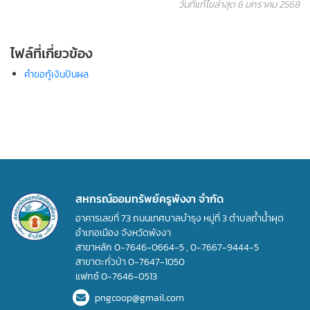
วันที่แก้ไขล่าสุด 6 มกราคม 2568
ไฟล์ที่เกี่ยวข้อง
คำขอกู้เงินปันผล
สหกรณ์ออมทรัพย์ครูพังงา จำกัด
อาคารเลขที่ 73 ถนนเทศบาลบำรุง หมู่ที่ 3 ตำบลถ้ำน้ำผุด
อำเภอเมือง จังหวัดพังงา
สาขาหลัก
0-7646-0664-5
,
0-7667-9444-5
สาขาตะกั่วป่า
0-7647-1050
แฟกซ์
0-7646-0513
pngcoop@gmail.com