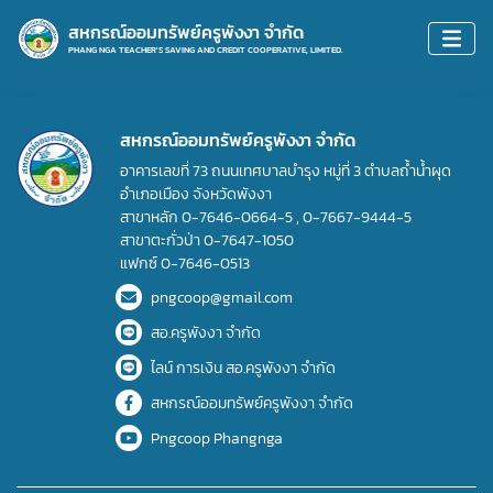
สหกรณ์ออมทรัพย์ครูพังงา จำกัด
PHANG NGA TEACHER'S SAVING AND CREDIT COOPERATIVE, LIMITED.
สหกรณ์ออมทรัพย์ครูพังงา จำกัด
อาคารเลขที่ 73 ถนนเทศบาลบำรุง หมู่ที่ 3 ตำบลถ้ำน้ำผุด
อำเภอเมือง จังหวัดพังงา
สาขาหลัก
0-7646-0664-5
,
0-7667-9444-5
สาขาตะกั่วป่า
0-7647-1050
แฟกซ์
0-7646-0513
pngcoop@gmail.com
สอ.ครูพังงา จำกัด
ไลน์ การเงิน สอ.ครูพังงา จำกัด
สหกรณ์ออมทรัพย์ครูพังงา จำกัด
Pngcoop Phangnga