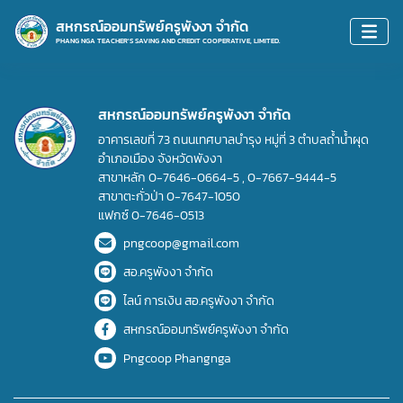
สหกรณ์ออมทรัพย์ครูพังงา จำกัด
PHANG NGA TEACHER'S SAVING AND CREDIT COOPERATIVE, LIMITED.
สหกรณ์ออมทรัพย์ครูพังงา จำกัด
อาคารเลขที่ 73 ถนนเทศบาลบำรุง หมู่ที่ 3 ตำบลถ้ำน้ำผุด
อำเภอเมือง จังหวัดพังงา
สาขาหลัก
0-7646-0664-5
,
0-7667-9444-5
สาขาตะกั่วป่า
0-7647-1050
แฟกซ์
0-7646-0513
pngcoop@gmail.com
สอ.ครูพังงา จำกัด
ไลน์ การเงิน สอ.ครูพังงา จำกัด
สหกรณ์ออมทรัพย์ครูพังงา จำกัด
Pngcoop Phangnga