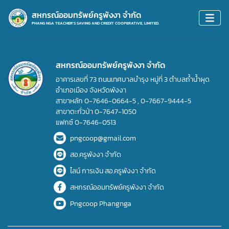
สหกรณ์ออมทรัพย์ครูพังงา จำกัด
PHANG NGA TEACHER'S SAVING AND CREDIT COOPERATIVE, LIMITED.
สหกรณ์ออมทรัพย์ครูพังงา จำกัด
อาคารเลขที่ 73 ถนนเทศบาลบำรุง หมู่ที่ 3 ตำบลถ้ำน้ำผุด
อำเภอเมือง จังหวัดพังงา
สาขาหลัก
0-7646-0664-5
,
0-7667-9444-5
สาขาตะกั่วป่า
0-7647-1050
แฟกซ์
0-7646-0513
pngcoop@gmail.com
สอ.ครูพังงา จำกัด
ไลน์ การเงิน สอ.ครูพังงา จำกัด
สหกรณ์ออมทรัพย์ครูพังงา จำกัด
Pngcoop Phangnga