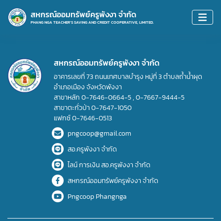
สหกรณ์ออมทรัพย์ครูพังงา จำกัด
PHANG NGA TEACHER'S SAVING AND CREDIT COOPERATIVE, LIMITED.
สหกรณ์ออมทรัพย์ครูพังงา จำกัด
อาคารเลขที่ 73 ถนนเทศบาลบำรุง หมู่ที่ 3 ตำบลถ้ำน้ำผุด
อำเภอเมือง จังหวัดพังงา
สาขาหลัก
0-7646-0664-5
,
0-7667-9444-5
สาขาตะกั่วป่า
0-7647-1050
แฟกซ์
0-7646-0513
pngcoop@gmail.com
สอ.ครูพังงา จำกัด
ไลน์ การเงิน สอ.ครูพังงา จำกัด
สหกรณ์ออมทรัพย์ครูพังงา จำกัด
Pngcoop Phangnga