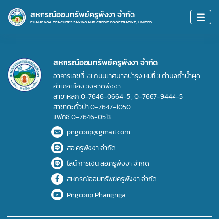
สหกรณ์ออมทรัพย์ครูพังงา จำกัด
PHANG NGA TEACHER'S SAVING AND CREDIT COOPERATIVE, LIMITED.
สหกรณ์ออมทรัพย์ครูพังงา จำกัด
อาคารเลขที่ 73 ถนนเทศบาลบำรุง หมู่ที่ 3 ตำบลถ้ำน้ำผุด
อำเภอเมือง จังหวัดพังงา
สาขาหลัก
0-7646-0664-5
,
0-7667-9444-5
สาขาตะกั่วป่า
0-7647-1050
แฟกซ์
0-7646-0513
pngcoop@gmail.com
สอ.ครูพังงา จำกัด
ไลน์ การเงิน สอ.ครูพังงา จำกัด
สหกรณ์ออมทรัพย์ครูพังงา จำกัด
Pngcoop Phangnga