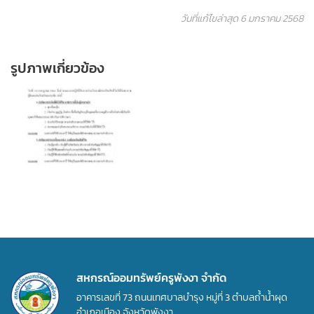
วันที่แก้ไขล่าสุด 6 มกราคม 2568
รูปภาพเกี่ยวข้อง
สหกรณ์ออมทรัพย์ครูพังงา จำกัด
อาคารเลขที่ 73 ถนนเทศบาลบำรุง หมู่ที่ 3 ตำบลถ้ำน้ำผุด
อำเภอเมือง จังหวัดพังงา