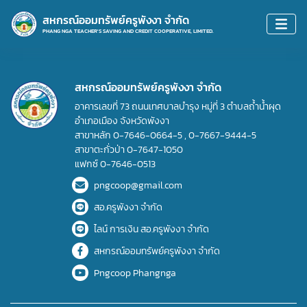
สหกรณ์ออมทรัพย์ครูพังงา จำกัด
PHANG NGA TEACHER'S SAVING AND CREDIT COOPERATIVE, LIMITED.
สหกรณ์ออมทรัพย์ครูพังงา จำกัด
อาคารเลขที่ 73 ถนนเทศบาลบำรุง หมู่ที่ 3 ตำบลถ้ำน้ำผุด
อำเภอเมือง จังหวัดพังงา
สาขาหลัก
0-7646-0664-5
,
0-7667-9444-5
สาขาตะกั่วป่า
0-7647-1050
แฟกซ์
0-7646-0513
pngcoop@gmail.com
สอ.ครูพังงา จำกัด
ไลน์ การเงิน สอ.ครูพังงา จำกัด
สหกรณ์ออมทรัพย์ครูพังงา จำกัด
Pngcoop Phangnga