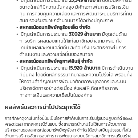
 มีทุนดำเนินการประมาณ 
35,549 ล้านบาท
 นับเป็นสหกรณ์
ขนาดใหญ่ที่มีความมั่นคงสูง มีศักยภาพในการบริหารเงิน
ทุน การควบคุมความเสี่ยง และการพัฒนาระบบบริการที่ทัน
สมัย รองรับสมาชิกจำนวนมากได้อย่างมีคุณภาพ
สหกรณ์ออมทรัพย์ครูร้อยเอ็ด จำกัด
 มีทุนดำเนินการประมาณ 
37,029 ล้านบาท
 มีจุดเด่นด้าน
การบริหารผลตอบแทนให้แก่สมาชิกอย่างเหมาะสม ทั้ง
เงินปันผลและเงินเฉลี่ยคืน สะท้อนถึงประสิทธิภาพในการ
ดำเนินงานและความเชื่อมั่นของสมาชิก
สหกรณ์ออมทรัพย์ครูกาฬสินธุ์ จำกัด
 มีทุนดำเนินการประมาณ 
15,920 ล้านบาท 
มีการดำเนินงาน
ที่มั่นคง โดยยึดหลักธรรมาภิบาลและความโปร่งใส พร้อมทั้ง
ให้ความสำคัญกับการพัฒนาศักยภาพบุคลากรและระบบ
บริหารจัดการอย่างต่อเนื่อง ส่งผลให้เกิดเสถียรภาพ
ทางการเงินและความเชื่อมั่นในองค์กร
ผลลัพธ์และการนำไปประยุกต์ใช้
การศึกษาดูงานในครั้งนี้นับเป็นโอกาสสำคัญในการเรียนรู้แนวปฏิบัติที่ดี (Best 
Practices) จากสหกรณ์ต้นแบบ ซึ่งสามารถนำมาปรับใช้ในการพัฒนาการ
บริหารงานของสหกรณ์ออมทรัพย์ครูพังงา จำกัด ได้อย่างเป็นรูปธรรม ทั้งใน
ด้านการบริหารจัดการองค์กร การพัฒนาระบบบริการสมาชิก การเสริมสร้าง