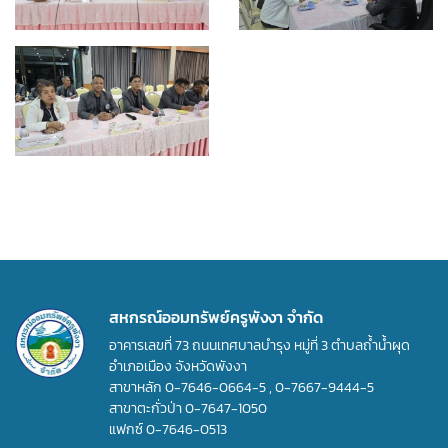
สหกรณ์ออมทรัพย์ครูพังงา จำกัด
อาคารเลขที่ 73 ถนนเทศบาลบำรุง หมู่ที่ 3 ตำบลถ้ำน้ำผุด
อำเภอเมือง จังหวัดพังงา
สาขาหลัก
0-7646-0664-5
,
0-7667-9444-5
สาขาตะกั่วป่า
0-7647-1050
แฟกซ์
0-7646-0513