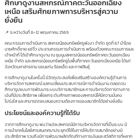
ศึกษาดูงานสหกรณ์ภาคตะวันออกเฉียง
เหนือ เสริมศักยภาพการบริหารสู่ความ
ยั่งยืน
📌 ระหว่างวันที่ 8–12 พฤษภาคม 2569
คณะกรรมการดำเนินการ สหกรณ์ออมทรัพย์ครูพังงา จำกัด ชุดที่ 67 นำโดย
นายศักดิ์ชาย แซ่จิ๋ว ประธานกรรมการดำเนินการ พร้อมด้วยคณะกรรมการและ
เจ้าหน้าที่ ได้เข้าศึกษาดูงาน ณ ชุมนุมสหกรณ์ออมทรัพย์ภาคตะวันออกเฉียง
เหนือ จำกัด และสหกรณ์ออมทรัพย์ครูในพื้นที่ภาคตะวันออกเฉียงเหนือ ได้แก่ 
จังหวัดมหาสารคาม ขอนแก่น ร้อยเอ็ด และกาฬสินธุ์
การศึกษาดูงานในครั้งนี้ มีวัตถุประสงค์เพื่อเสริมสร้างองค์ความรู้ด้านการ
บริหารจัดการสหกรณ์ แลกเปลี่ยนประสบการณ์การดำเนินงาน ตลอดจน
ศึกษารูปแบบการพัฒนาระบบบริการสมาชิกและการบริหารจัดการทางการ
เงินที่มีประสิทธิภาพ เพื่อยกระดับศักยภาพของสหกรณ์ให้มีความมั่นคง 
โปร่งใส และสามารถตอบสนองความต้องการของสมาชิกได้อย่างยั่งยืน
ประโยชน์และองค์ความรู้ที่ได้รับ
จากการศึกษาดูงาน พบว่าแต่ละสหกรณ์มีการบริหารจัดการที่เป็นระบบ มี
การนำเทคโนโลยีสารสนเทศมาประยุกต์ใช้ในการให้บริการสมาชิกอย่างมี
ประสิทธิภาพ รวมถึงมีการพัฒนาผลิตภัณฑ์ทางการเงินและสวัสดิการที่หลาก